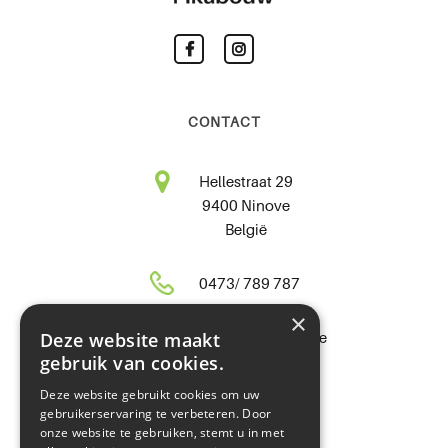
CONTACT
Hellestraat 29
9400 Ninove
België
0473/ 789 787
×
Deze website maakt
karel@fikabouw.be
gebruik van cookies.
BE0828854706
BTW :
Deze website gebruikt cookies om uw
gebruikerservaring te verbeteren. Door
onze website te gebruiken, stemt u in met