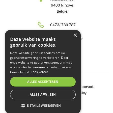
9400 Ninove
België
0473/ 789 787
×
karel@fikabouw.be
Deze website maakt
gebruik van cookies.
BE0828854706
BTW :
Deze website gebruikt cookies om uw
gebruikerservaring te verbeteren. Door
onze website te gebruiken, stemt u in met
alle cookies in overeenstemming met ons
Cookiebeleid.
Lees verder
ALLES ACCEPTEREN
Copyright © 2019 Fikabouw. All rights reserved.
-
-
Sitemap
Privacy Policy
Cookie Policy
ALLES AFWIJZEN
webdesign by conversal
DETAILS WEERGEVEN